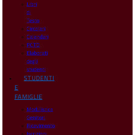
Libri
di
Testo
Circolari
Calendari
PCTO
Elaborati
degli
studenti
STUDENTI
E
FAMIGLIE
Modulistica
Genitori
Ricevimento
Iscrizioni