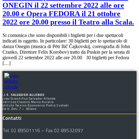
ONEGIN il 22 settembre 2022 alle ore
20.00 e Opera FEDORA il 21 ottobre
2022 ore 20.00 presso il Teatro alla Scala.
Si comunica che sono disponibili i biglietti per i due spettacoli
indicati in oggetto. In particolare: 30 biglietti per lo spettacolo di
danza Onegin (musica di Pētr Ilič Čajkovskij, coreografia di John
Cranko, Direttore Felix Korobov) tratto da Puskin per la serata di
giovedì 22 settembre 2022 alle ore 20.00 30 biglietti per Fedora
[…]
I.I.S. SALVADOR ALLENDE
Liceo Scientifico Salvador Allende
Indirizzo Classico Marco Aurelio
Istituto Tecnico Economico Pietro Custodi
Via U. Dini, 7 – Milano
Contatti
Tel. 02 89501116 – Fax 02 89532097