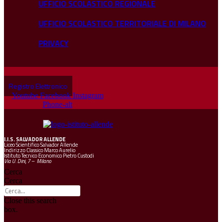
UFFICIO SCOLASTICO REGIONALE
UFFICIO SCOLASTICO TERRITORIALE DI MILANO
PRIVACY
Registro Elettronico
Youtube
Facebook
Instagram
Phone-alt
I.I.S.
SALVADOR ALLENDE
Liceo Scientifico Salvador Allende
Indirizzo Classico Marco Aurelio
Istituto Tecnico Economico Pietro Custodi
Via U. Dini, 7 – Milano
Cerca
Cerca
Close this search
box.