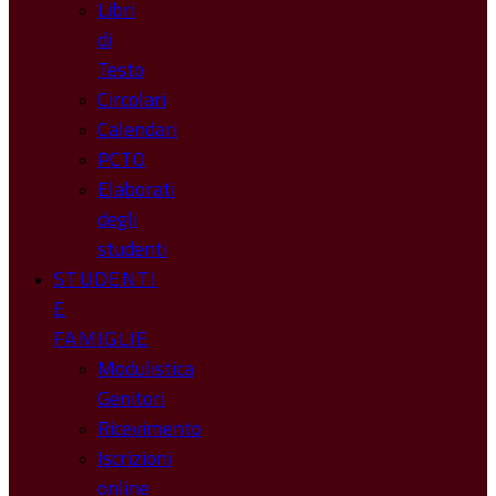
Libri
di
Testo
Circolari
Calendari
PCTO
Elaborati
degli
studenti
STUDENTI
E
FAMIGLIE
Modulistica
Genitori
Ricevimento
Iscrizioni
online