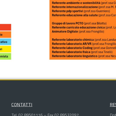
CONTATTI
RE
Tel. 02 89501116 – Fax 02 89532097
Dot