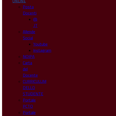
ONLINE
Posta
Docenti
@
.IT
Allende
Social
Youtube
Instagram
NOIPA
Carta
del
Docente
CURRICULUM
DELLO
STUDENTE
Portale
PCTO
Portale