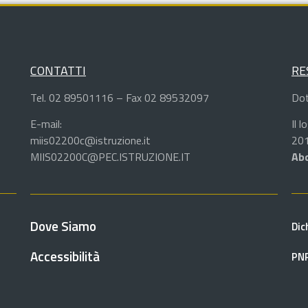
CONTATTI
RE
Tel. 02 89501116 – Fax 02 89532097
Dot
E-mail:
Il 
miis02200c@istruzione.it
201
MIIS02200C@PEC.ISTRUZIONE.IT
Abd
Dove Siamo
Dic
Accessibilità
PN