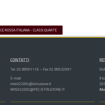
OCE ROSSA ITALIANA - CLASSI QUARTE
CONTATTI
RE
Tel. 02 89501116 – Fax 02 89532097
Dot
E-mail:
Il 
miis02200c@istruzione.it
201
MIIS02200C@PEC.ISTRUZIONE.IT
Abd