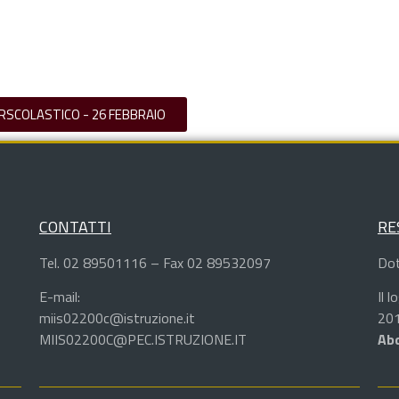
ERSCOLASTICO - 26 FEBBRAIO
CONTATTI
RE
Tel. 02 89501116 – Fax 02 89532097
Dot
E-mail:
Il 
miis02200c@istruzione.it
201
MIIS02200C@PEC.ISTRUZIONE.IT
Abd