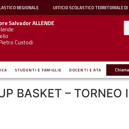
LASTICO REGIONALE
UFFICIO SCOLASTICO TERRITORIALE DI
iore Salvador
ALLENDE
llende
elio
Pietro Custodi
Chiama 
ICA
STUDENTI E FAMIGLIE
DOCENTI E ATA
CUP BASKET – TORNEO