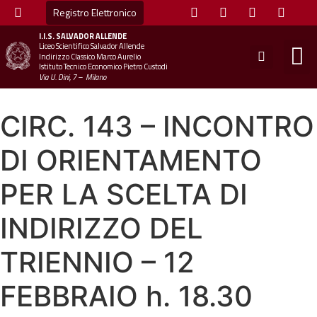
Registro Elettronico
I.I.S.
SALVADOR ALLENDE
Liceo Scientifico Salvador Allende
STUDE
MINI
UFFICIO
UFFICIO SCOLAS
CHIAM
Indirizzo Classico Marco Aurelio
Istituto Tecnico Economico Pietro Custodi
Via U. Dini, 7 – Milano
CIRC. 143 – INCONTRO
DI ORIENTAMENTO
PER LA SCELTA DI
INDIRIZZO DEL
TRIENNIO – 12
FEBBRAIO h. 18.30