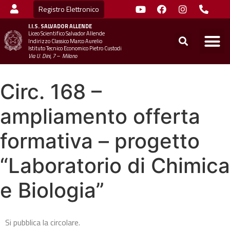
Registro Elettronico
I.I.S.
SALVADOR ALLENDE
Liceo Scientifico Salvador Allende
STUDENTI
MINIST
UFFICIO SC
UFFICIO SCOLASTICO TER
CHIAMA 
Indirizzo Classico Marco Aurelio
Istituto Tecnico Economico Pietro Custodi
Via U. Dini, 7 – Milano
Circ. 168 –
ampliamento offerta
formativa – progetto
“Laboratorio di Chimica
e Biologia”
Si pubblica la circolare.