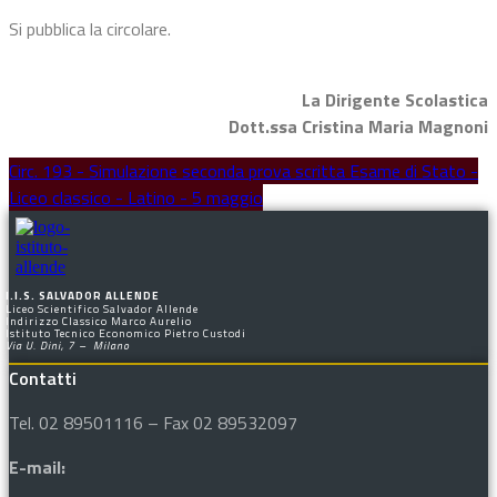
Si pubblica la circolare.
La Dirigente Scolastica
Dott.ssa Cristina Maria Magnoni
Circ. 193 - Simulazione seconda prova scritta Esame di Stato -
Liceo classico - Latino - 5 maggio
I.I.S. SALVADOR ALLENDE
Liceo Scientifico Salvador Allende
Indirizzo Classico Marco Aurelio
Istituto Tecnico Economico Pietro Custodi
Via U. Dini, 7 – Milano
Contatti
Tel. 02 89501116 – Fax 02 89532097
E-mail: