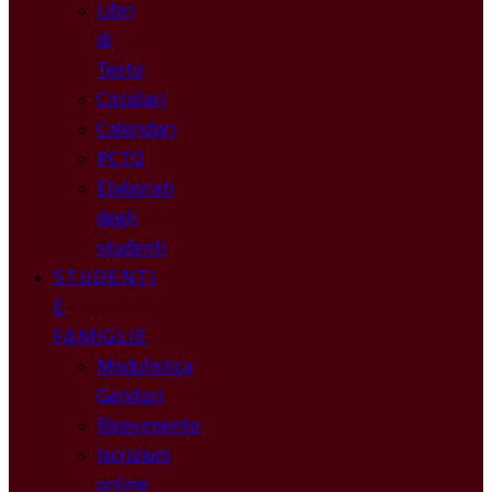
Libri
di
Testo
Circolari
Calendari
PCTO
Elaborati
degli
studenti
STUDENTI
E
FAMIGLIE
Modulistica
Genitori
Ricevimento
Iscrizioni
online