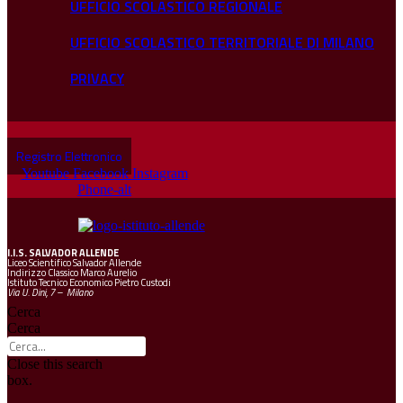
UFFICIO SCOLASTICO REGIONALE
UFFICIO SCOLASTICO TERRITORIALE DI MILANO
PRIVACY
Registro Elettronico
Youtube
Facebook
Instagram
Phone-alt
I.I.S.
SALVADOR ALLENDE
Liceo Scientifico Salvador Allende
Indirizzo Classico Marco Aurelio
Istituto Tecnico Economico Pietro Custodi
Via U. Dini, 7 – Milano
Cerca
Cerca
Close this search
box.