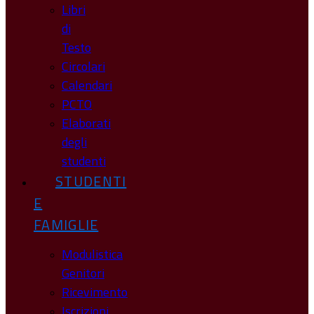
Libri
di
Testo
Circolari
Calendari
PCTO
Elaborati
degli
studenti
STUDENTI
E
FAMIGLIE
Modulistica
Genitori
Ricevimento
Iscrizioni