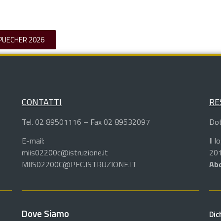
 PUECHER 2026
CONTATTI
RE
Tel. 02 89501116 – Fax 02 89532097
Dot
E-mail:
Il 
miis02200c@istruzione.it
201
MIIS02200C@PEC.ISTRUZIONE.IT
Abd
Dove Siamo
Dic