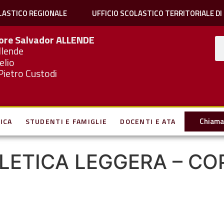
LASTICO REGIONALE
UFFICIO SCOLASTICO TERRITORIALE DI
iore Salvador
ALLENDE
llende
elio
Pietro Custodi
Chiama 
ICA
STUDENTI E FAMIGLIE
DOCENTI E ATA
ATLETICA LEGGERA – C