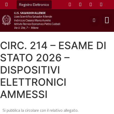
Registro Elettronico
I.I.S.
SALVADOR ALLENDE
Liceo Scientifico Salvador Allende
STUDE
MINI
UFFICIO
UFFICIO SCOLAS
CHIAM
Indirizzo Classico Marco Aurelio
Istituto Tecnico Economico Pietro Custodi
Via U. Dini, 7 – Milano
CIRC. 214 – ESAME DI
STATO 2026 –
DISPOSITIVI
ELETTRONICI
AMMESSI
Si pubblica la circolare con il relativo allegato.