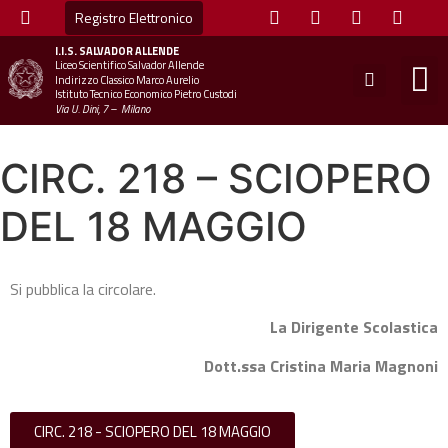
Registro Elettronico
I.I.S.
SALVADOR ALLENDE
Liceo Scientifico Salvador Allende
STUDE
MINI
UFFICIO
UFFICIO SCOLAS
CHIAM
Indirizzo Classico Marco Aurelio
Istituto Tecnico Economico Pietro Custodi
Via U. Dini, 7 – Milano
CIRC. 218 – SCIOPERO
DEL 18 MAGGIO
Si pubblica la circolare.
La Dirigente Scolastica
Dott.ssa Cristina Maria Magnoni
CIRC. 218 - SCIOPERO DEL 18 MAGGIO