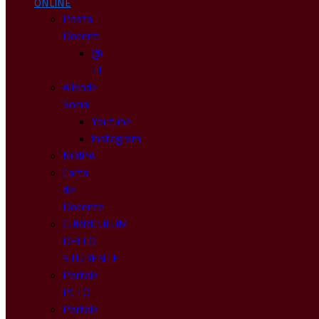
ONLINE
Posta
Docenti
@
.IT
Allende
Social
Youtube
Instagram
NOIPA
Carta
del
Docente
CURRICULUM
DELLO
STUDENTE
Portale
PCTO
Portale