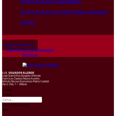
UFFICIO SCOLASTICO REGIONALE
UFFICIO SCOLASTICO TERRITORIALE DI MILANO
PRIVACY
Registro Elettronico
Youtube
Facebook
Instagram
Phone-alt
I.I.S.
SALVADOR ALLENDE
Liceo Scientifico Salvador Allende
Indirizzo Classico Marco Aurelio
Istituto Tecnico Economico Pietro Custodi
Via U. Dini, 7 – Milano
Cerca
Cerca
Close this search
box.