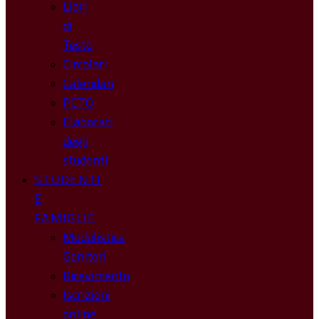
Libri
di
Testo
Circolari
Calendari
PCTO
Elaborati
degli
studenti
STUDENTI
E
FAMIGLIE
Modulistica
Genitori
Ricevimento
Iscrizioni
online