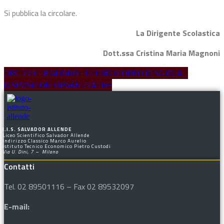
Si pubblica la circolare.
La Dirigente Scolastica
Dott.ssa Cristina Maria Magnoni
CIRC. 223 - 8 GIUGNO - ULTIMO GIORNO DI SCUOLA -
DISPOSIZIONI ORGANIZZATIVE
I.I.S. SALVADOR ALLENDE
Liceo Scientifico Salvador Allende
Indirizzo Classico Marco Aurelio
Istituto Tecnico Economico Pietro Custodi
Via U. Dini, 7 – Milano
Contatti
Tel. 02 89501116 – Fax 02 89532097
E-mail: