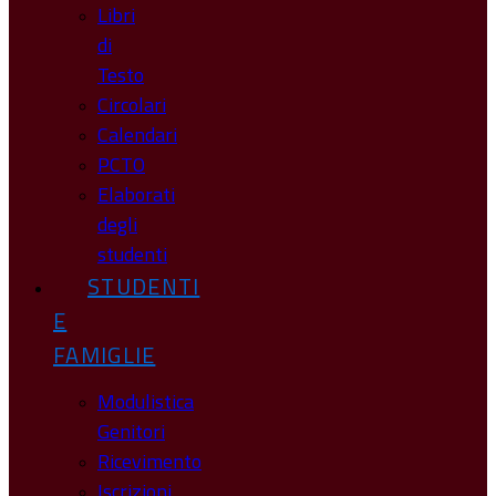
Libri
di
Testo
Circolari
Calendari
PCTO
Elaborati
degli
studenti
STUDENTI
E
FAMIGLIE
Modulistica
Genitori
Ricevimento
Iscrizioni