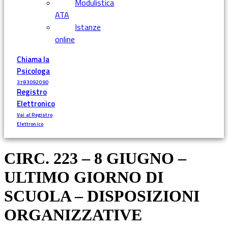
Modulistica
ATA
Istanze
online
Chiama la
Psicologa
3783092090
Registro
Elettronico
Vai al Registro
Elettronico
CIRC. 223 – 8 GIUGNO –
ULTIMO GIORNO DI
SCUOLA – DISPOSIZIONI
ORGANIZZATIVE