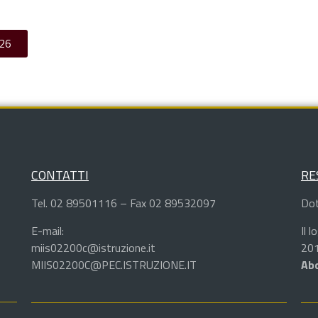
-26
CONTATTI
RE
Tel. 02 89501116 – Fax 02 89532097
Dot
E-mail:
Il 
miis02200c@istruzione.it
201
MIIS02200C@PEC.ISTRUZIONE.IT
Abd