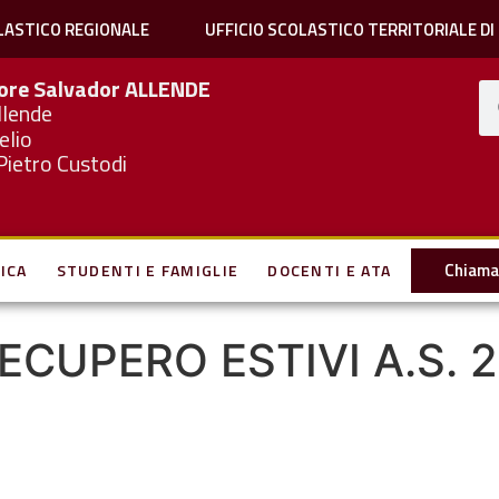
LASTICO REGIONALE
UFFICIO SCOLASTICO TERRITORIALE DI
iore Salvador
ALLENDE
llende
elio
Pietro Custodi
Chiama 
ICA
STUDENTI E FAMIGLIE
DOCENTI E ATA
RECUPERO ESTIVI A.S. 