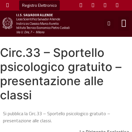
Registro Elettronico
I.I.S.
SALVADOR ALLENDE
Liceo Scientifico Salvador Allende
STUDE
MINI
UFFICIO
UFFICIO SCOLAS
CHIAM
Indirizzo Classico Marco Aurelio
Istituto Tecnico Economico Pietro Custodi
Via U. Dini, 7 – Milano
Circ.33 – Sportello
psicologico gratuito –
presentazione alle
classi
Si pubblica la Circ.33 – Sportello psicologico gratuito –
presentazione alle classi.
La Dirigente Scolastica