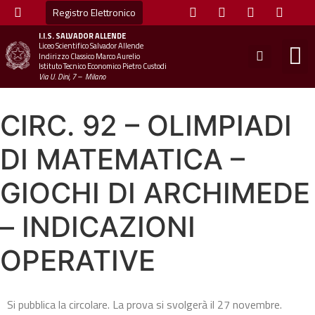
Registro Elettronico
I.I.S.
SALVADOR ALLENDE
Liceo Scientifico Salvador Allende
STUDE
MINI
UFFICIO
UFFICIO SCOLAS
CHIAM
Indirizzo Classico Marco Aurelio
Istituto Tecnico Economico Pietro Custodi
Via U. Dini, 7 – Milano
CIRC. 92 – OLIMPIADI
DI MATEMATICA –
GIOCHI DI ARCHIMEDE
– INDICAZIONI
OPERATIVE
Si pubblica la circolare. La prova si svolgerà il 27 novembre.