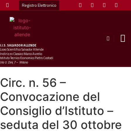
Registro Elettronico
STUDE
MINI
UFFICIO
UFFICIO SCOLAS
CHIAM
I.I.S.
SALVADOR ALLENDE
Liceo Scientifico Salvador Allende
Indirizzo Classico Marco Aurelio
Istituto Tecnico Economico Pietro Custodi
Via U. Dini, 7 – Milano
Circ. n. 56 –
Convocazione del
Consiglio d’Istituto –
seduta del 30 ottobre