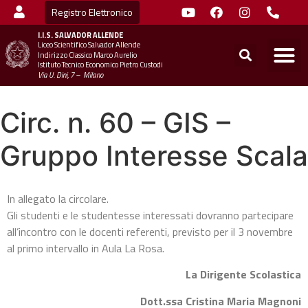
Registro Elettronico
I.I.S.
SALVADOR ALLENDE
Liceo Scientifico Salvador Allende
STUDENTI
MINIST
UFFICIO SC
UFFICIO SCOLASTICO TER
CHIAMA 
Indirizzo Classico Marco Aurelio
Istituto Tecnico Economico Pietro Custodi
Via U. Dini, 7 – Milano
Circ. n. 60 – GIS –
Gruppo Interesse Scala
In allegato la circolare.
Gli studenti e le studentesse interessati dovranno partecipare
all’incontro con le docenti referenti, previsto per il 3 novembre
al primo intervallo in Aula La Rosa.
La Dirigente Scolastica
Dott.ssa Cristina Maria Magnoni