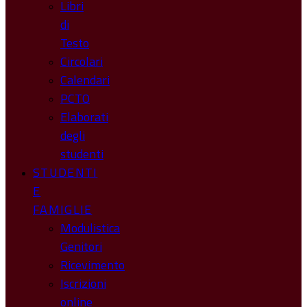
Libri
di
Testo
Circolari
Calendari
PCTO
Elaborati
degli
studenti
STUDENTI
E
FAMIGLIE
Modulistica
Genitori
Ricevimento
Iscrizioni
online