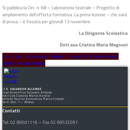
Si pubblica la Circ. n. 68 – Laboratorio teatrale – Progetto di
ampliamento dell’offerta formativa. La prima lezione – che sarà
di prova – è fissata per giovedì 13 novembre.
La Dirigente Scolastica
Dott.ssa Cristina Maria Magnoni
Circ. n. 68 - Laboratorio teatrale - Progetto di ampliamento
dell'offerta formativa
I.I.S. SALVADOR ALLENDE
Liceo Scientifico Salvador Allende
Indirizzo Classico Marco Aurelio
Istituto Tecnico Economico Pietro Custodi
Via U. Dini, 7 – Milano
Contatti
Tel. 02 89501116 – Fax 02 89532097