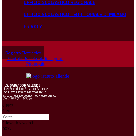
UFFICIO SCOLASTICO REGIONALE
UFFICIO SCOLASTICO TERRITORIALE DI MILANO
PRIVACY
Registro Elettronico
Youtube
Facebook
Instagram
Phone-alt
I.I.S.
SALVADOR ALLENDE
Liceo Scientifico Salvador Allende
Indirizzo Classico Marco Aurelio
Istituto Tecnico Economico Pietro Custodi
Via U. Dini, 7 – Milano
Cerca
Cerca
Close this search
box.