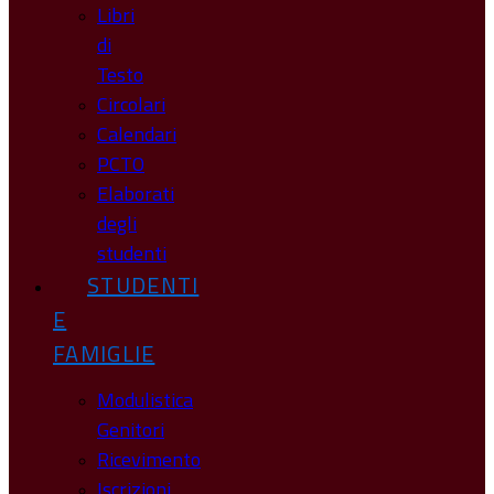
Libri
di
Testo
Circolari
Calendari
PCTO
Elaborati
degli
studenti
STUDENTI
E
FAMIGLIE
Modulistica
Genitori
Ricevimento
Iscrizioni