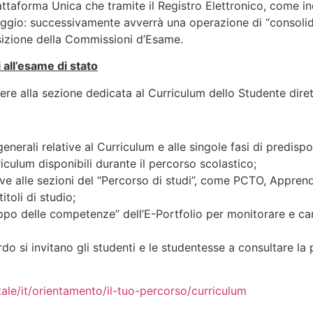
attaforma Unica che tramite il Registro Elettronico, come ind
aggio: successivamente avverrà una operazione di “consoli
osizione della Commissioni d’Esame.
i all’esame di stato
ere alla sezione dedicata al Curriculum dello Studente dire
generali relative al Curriculum e alle singole fasi di predisp
riculum disponibili durante il percorso scolastico;
tive alle sezioni del “Percorso di studi”, come PCTO, Apprend
itoli di studio;
ppo delle competenze” dell’E-Portfolio per monitorare e car
do si invitano gli studenti e le studentesse a consultare la
rtale/it/orientamento/il-tuo-percorso/curriculum