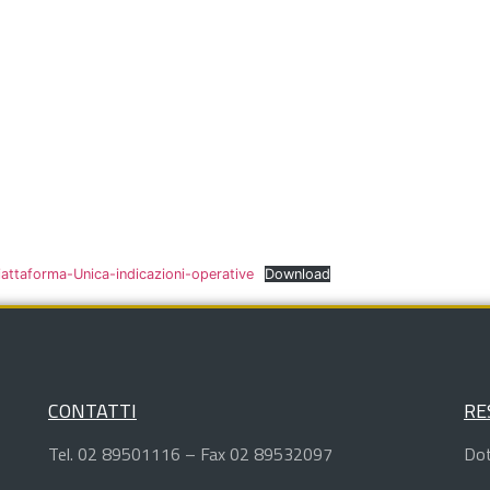
iattaforma-Unica-indicazioni-operative
Download
CONTATTI
RE
Tel. 02 89501116 – Fax 02 89532097
Dot