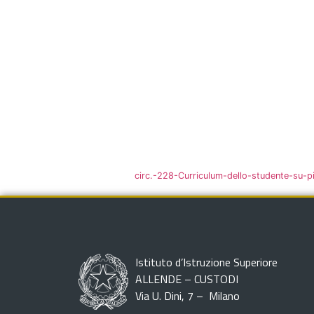
circ.-228-Curriculum-dello-studente-su-p
Istituto d’Istruzione Superiore
ALLENDE – CUSTODI
Via U. Dini, 7 – Milano