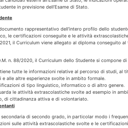
ai candidati esterni all’Esame di Stato, le indicazioni opera
Studente in previsione dell’Esame di Stato.
udente
documento rappresentativo dell’intero profilo dello studente
o, le certificazioni conseguite e le attività extrascolastich
/2021, il Curriculum viene allegato al diploma conseguito al
.M. n. 88/2020, il Curriculum dello Studente si compone di t
iene tutte le informazioni relative al percorso di studi, al t
ti e alle altre esperienze svolte in ambito formale.
tificazioni di tipo linguistico, informatico o di altro genere.
guarda le attività extrascolastiche svolte ad esempio in amb
o, di cittadinanza attiva e di volontariato.
entanti
la secondaria di secondo grado, in particolar modo i frequen
ioni sulle attività extrascolastiche svolte e le certificazion