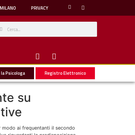
 MILANO
PRIVACY
la Psicologa
Registro Elettronico
nte su
tive
r modo ai frequentanti il secondo