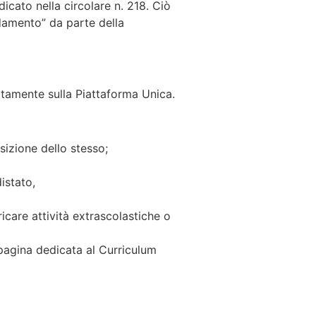
icato nella circolare n. 218. Ciò
damento” da parte della
ttamente sulla Piattaforma Unica.
osizione dello stesso;
istato,
icare attività extrascolastiche o
 pagina dedicata al Curriculum