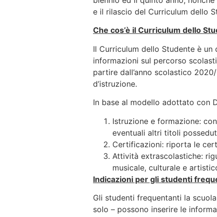
biennio ed il quinto anno, nonché 
e il rilascio del Curriculum dello 
Che cos’è il Curriculum dello St
Il Curriculum dello Studente è un 
informazioni sul percorso scolastic
partire dall’anno scolastico 2020
d’istruzione.
In base al modello adottato con D
Istruzione e formazione: cont
eventuali altri titoli possedu
Certificazioni: riporta le cer
Attività extrascolastiche: ri
musicale, culturale e artistic
Indicazioni per gli studenti frequ
Gli studenti frequentanti la scuo
solo – possono inserire le informaz