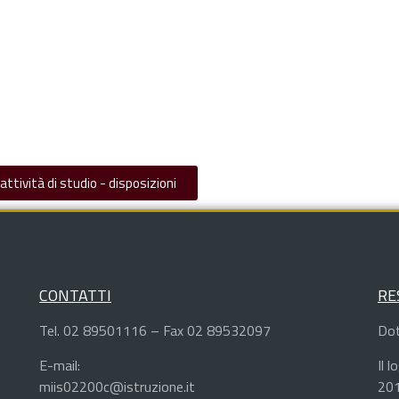
 attività di studio - disposizioni
CONTATTI
RE
Tel. 02 89501116 – Fax 02 89532097
Dot
E-mail:
Il 
miis02200c@istruzione.it
201