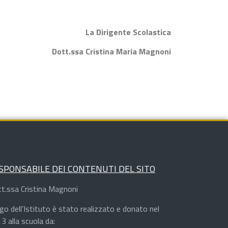
La Dirigente Scolastica
Dott.ssa Cristina Maria Magnoni
SPONSABILE DEI CONTENUTI DEL SITO
t.ssa Cristina Magnoni
logo dell’Istituto è stato realizzato e donato nel
3 alla scuola da: