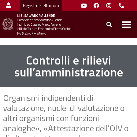
Registro Elettronico
I.I.S.
SALVADOR ALLENDE
Liceo Scientifico Salvador Allende
STUDENTI
MINIST
UFFICIO SC
UFFICIO SCOLASTICO TER
CHIAMA 
Indirizzo Classico Marco Aurelio
Istituto Tecnico Economico Pietro Custodi
Via U. Dini, 7 – Milano
Controlli e rilievi
sull’amministrazione
Organismi indipendenti di
valutazione, nuclei di valutazione o
altri organismi con funzioni
analoghe», «Attestazione dell’OIV o