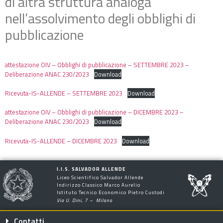
di altra struttura analoga
nell’assolvimento degli obblighi di
pubblicazione
attestazione OIV – Obblighi di pubblicazione – SETTEMBRE 2023 –
Deliberazione ANAC 230/2023
Download
Ricevuta-IS-ALLENDE – SETTEMBRE 2023
Download
attestazione OIV – Obblighi di pubblicazione – DICEMBRE 2023 –
Deliberazione ANAC 230/2023
Download
Ricevuta-IS-ALLENDE – DICEMBRE 2023
Download
I.I.S. SALVADOR ALLENDE
Liceo Scientifico Salvador Allende
Indirizzo Classico Marco Aurelio
Istituto Tecnico Economico Pietro Custodi
Via U. Dini, 7 – Milano
Contatti