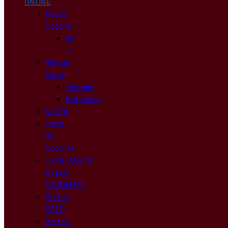
ONLINE
Posta
Docenti
@
.IT
Allende
Social
Youtube
Instagram
NOIPA
Carta
del
Docente
CURRICULUM
DELLO
STUDENTE
Portale
PCTO
Portale