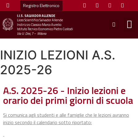
Registro Elettronico
I.I.S.
SALVADOR ALLENDE
Liceo Scientifico Salvador Allende
STUDE
MINI
UFFICIO
UFFICIO SCOLAS
CHIAM
Indirizzo Classico Marco Aurelio
Istituto Tecnico Economico Pietro Custodi
Via U. Dini, 7 – Milano
INIZIO LEZIONI A.S.
2025-26
A.S. 2025-26 - Inizio lezioni e
orario dei primi giorni di scuola
Si comunica agli studenti e alle famiglie che le lezioni avranno
inizio secondo il calendario sotto riportato: