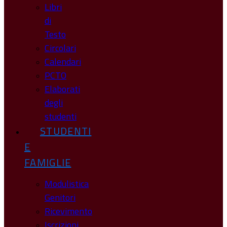
Libri
di
Testo
Circolari
Calendari
PCTO
Elaborati
degli
studenti
STUDENTI
E
FAMIGLIE
Modulistica
Genitori
Ricevimento
Iscrizioni