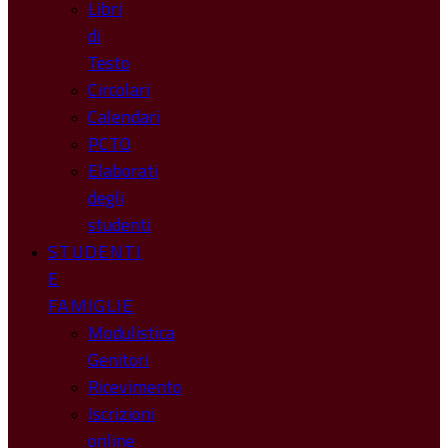
Libri
di
Testo
Circolari
Calendari
PCTO
Elaborati
degli
studenti
STUDENTI
E
FAMIGLIE
Modulistica
Genitori
Ricevimento
Iscrizioni
online