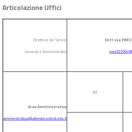
Articolazione Uffici
Direttore dei Servizi
Dott.ssa PRES
Generali e Amministrativi
miis02200c@i
AA
Area Amministrativa
amministrativa@allendecustodi.edu.it