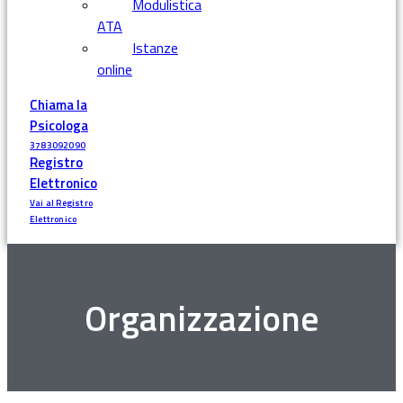
Modulistica
ATA
Istanze
online
Chiama la
Psicologa
3783092090
Registro
Elettronico
Vai al Registro
Elettronico
Organizzazione