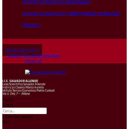
UFFICIO SCOLASTICO REGIONALE
UFFICIO SCOLASTICO TERRITORIALE DI MILANO
PRIVACY
Registro Elettronico
Youtube
Facebook
Instagram
Phone-alt
I.I.S.
SALVADOR ALLENDE
Liceo Scientifico Salvador Allende
Indirizzo Classico Marco Aurelio
Istituto Tecnico Economico Pietro Custodi
Via U. Dini, 7 – Milano
Cerca
Cerca
Close this search
box.