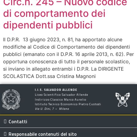
Circ.n. 245 – Nuovo codice
di comportamento dei
dipendenti pubblici
Il D.P.R. 13 giugno 2023, n. 81, ha apportato alcune
modifiche al Codice di Comportamento dei dipendenti
pubblici (emanato con il D.P.R. 16 aprile 2013, n. 62). Per
opportuna conoscenza di tutto il personale scolastico,
si inviano in allegato entrambi i D.P.R. La DIRIGENTE
SCOLASTICA Dott.ssa Cristina Magnoni
I.I.S. SALVADOR ALLENDE
Liceo Scientifico Salvador Allende
Indirizzo Classico Marco Aurelio
Istituto Tecnico Economico Pietro Custodi
Via U. Dini, 7 – Milano
Contatti
Responsabile contenuti del sito