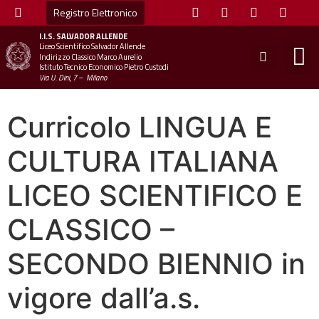
Registro Elettronico
I.I.S.
SALVADOR ALLENDE
Liceo Scientifico Salvador Allende
STUDE
MINI
UFFICIO
UFFICIO SCOLAS
CHIAM
Indirizzo Classico Marco Aurelio
Istituto Tecnico Economico Pietro Custodi
Via U. Dini, 7 – Milano
Curricolo LINGUA E
CULTURA ITALIANA
LICEO SCIENTIFICO E
CLASSICO –
SECONDO BIENNIO in
vigore dall’a.s.