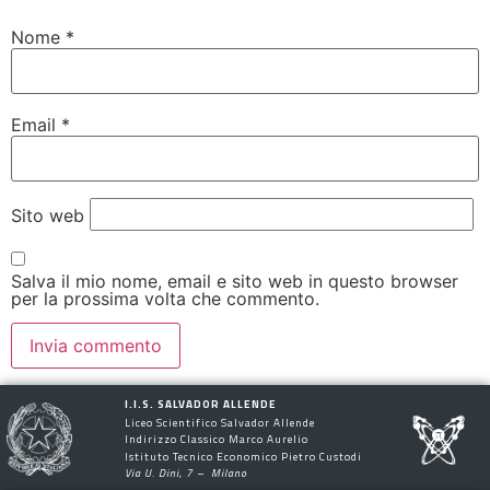
Nome
*
Email
*
Sito web
Salva il mio nome, email e sito web in questo browser
per la prossima volta che commento.
I.I.S. SALVADOR ALLENDE
Liceo Scientifico Salvador Allende
Indirizzo Classico Marco Aurelio
Istituto Tecnico Economico Pietro Custodi
Via U. Dini, 7 – Milano