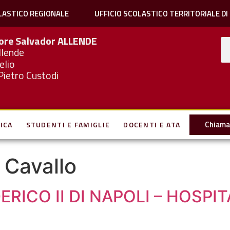
LASTICO REGIONALE
UFFICIO SCOLASTICO TERRITORIALE DI
iore Salvador
ALLENDE
llende
elio
Pietro Custodi
Chiama 
ICA
STUDENTI E FAMIGLIE
DOCENTI E ATA
 Cavallo
ERICO II DI NAPOLI – HOSPIT