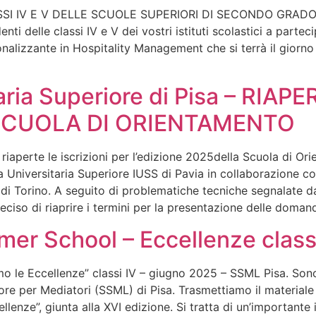
SI IV E V DELLE SCUOLE SUPERIORI DI SECONDO GRADO Gen
enti delle classi IV e V dei vostri istituti scolastici a parte
onalizzante in Hospitality Management che si terrà il giorno
aria Superiore di Pisa – RIA
SCUOLA DI ORIENTAMENTO
iaperte le iscrizioni per l’edizione 2025della Scuola di Or
a Universitaria Superiore IUSS di Pavia in collaborazione co
 di Torino. A seguito di problematiche tecniche segnalate da
eciso di riaprire i termini per la presentazione delle domand
r School – Eccellenze classi
le Eccellenze” classi IV – giugno 2025 – SSML Pisa. Sono S
re per Mediatori (SSML) di Pisa. Trasmettiamo il materiale
lenze”, giunta alla XVI edizione. Si tratta di un’importante 