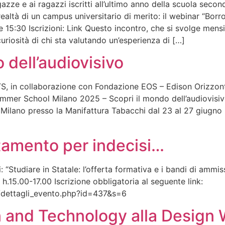
gazze e ai ragazzi iscritti all’ultimo anno della scuola seco
ealtà di un campus universitario di merito: il webinar “Borr
 15:30 Iscrizioni: Link Questo incontro, che si svolge men
riosità di chi sta valutando un’esperienza di […]
 dell’audiovisivo
 in collaborazione con Fondazione EOS – Edison Orizzonte
mmer School Milano 2025 – Scopri il mondo dell’audiovisiv
 Milano presso la Manifattura Tabacchi dal 23 al 27 giugno 2
tamento per indecisi…
i: “Studiare in Statale: l’offerta formativa e i bandi di amm
h.15.00-17.00 Iscrizione obbligatoria al seguente link:
t/dettagli_evento.php?id=437&s=6
 and Technology alla Design