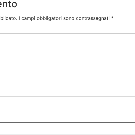
ento
blicato.
I campi obbligatori sono contrassegnati
*