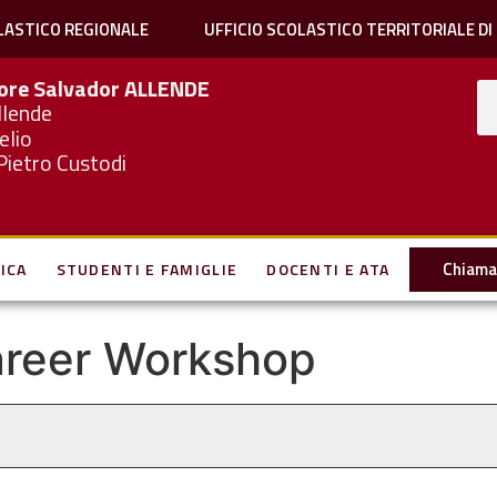
LASTICO REGIONALE
UFFICIO SCOLASTICO TERRITORIALE DI
iore Salvador
ALLENDE
llende
elio
Pietro Custodi
Chiama 
ICA
STUDENTI E FAMIGLIE
DOCENTI E ATA
reer Workshop