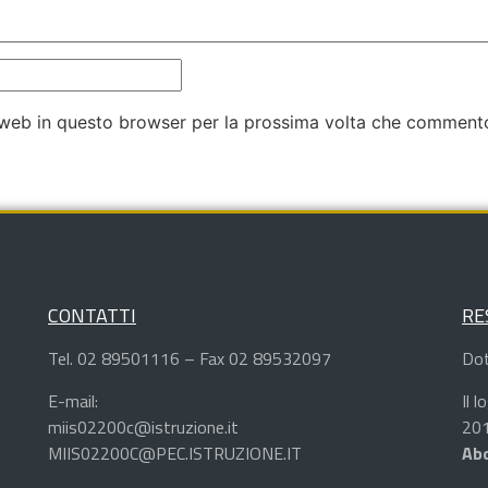
o web in questo browser per la prossima volta che comment
CONTATTI
RE
Tel. 02 89501116 – Fax 02 89532097
Dot
E-mail:
Il 
miis02200c@istruzione.it
201
MIIS02200C@PEC.ISTRUZIONE.IT
Abd