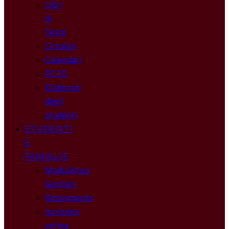
Libri
di
Testo
Circolari
Calendari
PCTO
Elaborati
degli
studenti
STUDENTI
E
FAMIGLIE
Modulistica
Genitori
Ricevimento
Iscrizioni
online