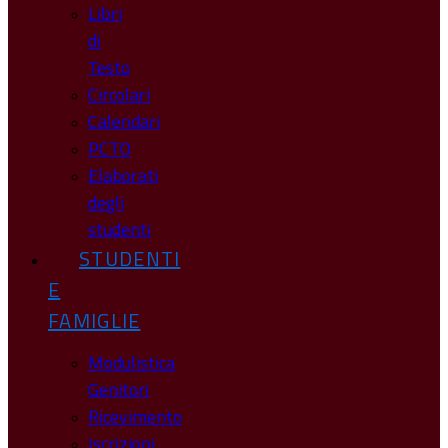
Libri
di
Testo
Circolari
Calendari
PCTO
Elaborati
degli
studenti
STUDENTI
E
FAMIGLIE
Modulistica
Genitori
Ricevimento
Iscrizioni