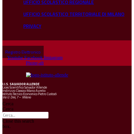
UFFICIO SCOLASTICO REGIONALE
UFFICIO SCOLASTICO TERRITORIALE DI MILANO
PRIVACY
Registro Elettronico
Youtube
Facebook
Instagram
Phone-alt
I.I.S.
SALVADOR ALLENDE
Liceo Scientifico Salvador Allende
Indirizzo Classico Marco Aurelio
Istituto Tecnico Economico Pietro Custodi
Via U. Dini, 7 – Milano
Cerca
Cerca
Close this search
box.