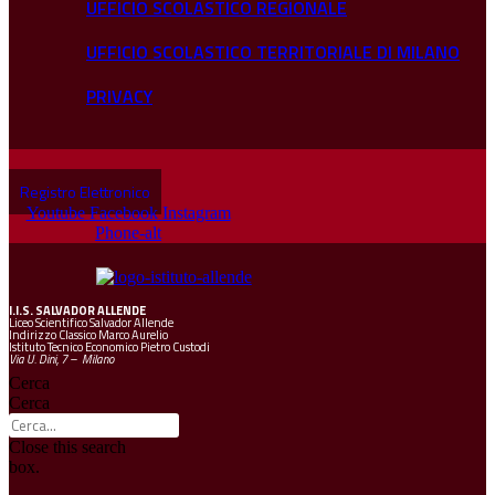
UFFICIO SCOLASTICO REGIONALE
UFFICIO SCOLASTICO TERRITORIALE DI MILANO
PRIVACY
Registro Elettronico
Youtube
Facebook
Instagram
Phone-alt
I.I.S.
SALVADOR ALLENDE
Liceo Scientifico Salvador Allende
Indirizzo Classico Marco Aurelio
Istituto Tecnico Economico Pietro Custodi
Via U. Dini, 7 – Milano
Cerca
Cerca
Close this search
box.