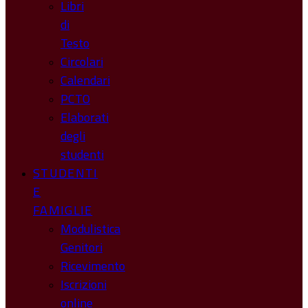
Libri
di
Testo
Circolari
Calendari
PCTO
Elaborati
degli
studenti
STUDENTI
E
FAMIGLIE
Modulistica
Genitori
Ricevimento
Iscrizioni
online