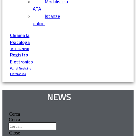
Modulistica
ATA
Istanze
online
Chiama la
Psicologa
3783092090
Registro
Elettronico
Vai al Registro
Elettronico
NEWS
Cerca
Cerca
Close