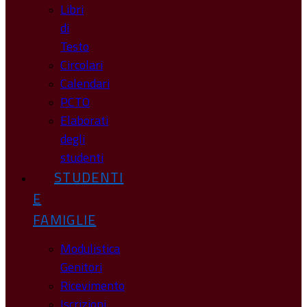
Libri
di
Testo
Circolari
Calendari
PCTO
Elaborati
degli
studenti
STUDENTI
E
FAMIGLIE
Modulistica
Genitori
Ricevimento
Iscrizioni