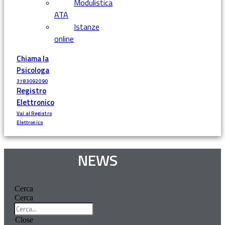
Modulistica
ATA
Istanze
online
Chiama la
Psicologa
3783092090
Registro
Elettronico
Vai al Registro
Elettronico
NEWS
Cerca
Cerca
Close