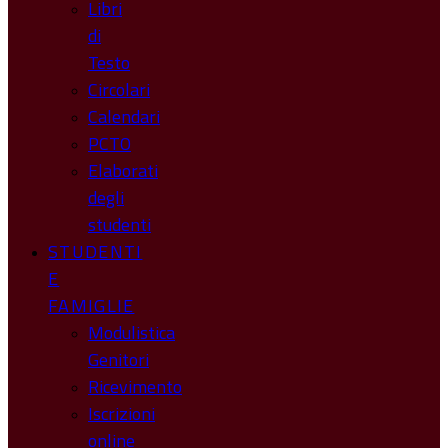
Libri
di
Testo
Circolari
Calendari
PCTO
Elaborati
degli
studenti
STUDENTI
E
FAMIGLIE
Modulistica
Genitori
Ricevimento
Iscrizioni
online