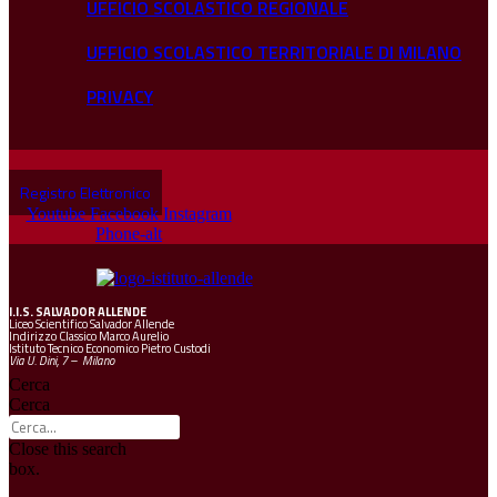
UFFICIO SCOLASTICO REGIONALE
UFFICIO SCOLASTICO TERRITORIALE DI MILANO
PRIVACY
Registro Elettronico
Youtube
Facebook
Instagram
Phone-alt
I.I.S.
SALVADOR ALLENDE
Liceo Scientifico Salvador Allende
Indirizzo Classico Marco Aurelio
Istituto Tecnico Economico Pietro Custodi
Via U. Dini, 7 – Milano
Cerca
Cerca
Close this search
box.