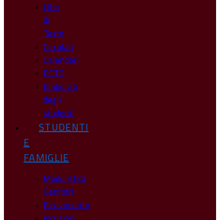
Libri
di
Testo
Circolari
Calendari
PCTO
Elaborati
degli
studenti
STUDENTI
E
FAMIGLIE
Modulistica
Genitori
Ricevimento
Iscrizioni