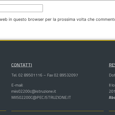
o web in questo browser per la prossima volta che comment
CONTATTI
RE
Tel. 02 89501116 – Fax 02 89532097
Dot
E-mail:
Il 
miis02200c@istruzione.it
201
MIIS02200C@PEC.ISTRUZIONE.IT
Abd