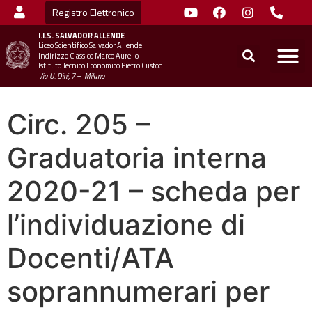
Registro Elettronico
I.I.S.
SALVADOR ALLENDE
Liceo Scientifico Salvador Allende
STUDENTI
MINIST
UFFICIO SC
UFFICIO SCOLASTICO TER
CHIAMA 
Indirizzo Classico Marco Aurelio
Istituto Tecnico Economico Pietro Custodi
Via U. Dini, 7 – Milano
Circ. 205 –
Graduatoria interna
2020-21 – scheda per
l’individuazione di
Docenti/ATA
soprannumerari per