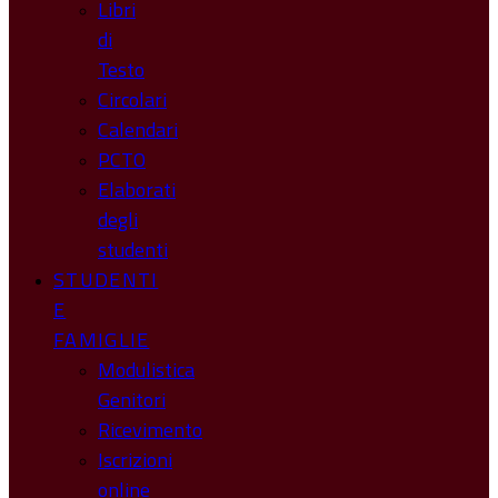
Libri
di
Testo
Circolari
Calendari
PCTO
Elaborati
degli
studenti
STUDENTI
E
FAMIGLIE
Modulistica
Genitori
Ricevimento
Iscrizioni
online