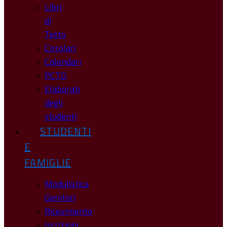
Libri
di
Testo
Circolari
Calendari
PCTO
Elaborati
degli
studenti
STUDENTI
E
FAMIGLIE
Modulistica
Genitori
Ricevimento
Iscrizioni