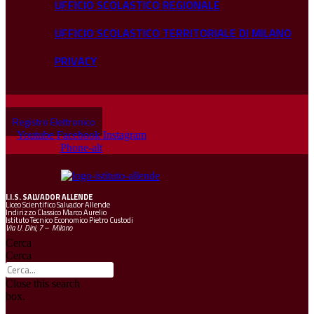
UFFICIO SCOLASTICO REGIONALE
UFFICIO SCOLASTICO TERRITORIALE DI MILANO
PRIVACY
Registro Elettronico
Youtube
Facebook
Instagram
Phone-alt
I.I.S.
SALVADOR ALLENDE
Liceo Scientifico Salvador Allende
Indirizzo Classico Marco Aurelio
Istituto Tecnico Economico Pietro Custodi
Via U. Dini, 7 – Milano
Cerca
Cerca
Close this search
box.