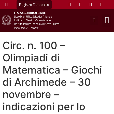
Registro Elettronico
I.I.S.
SALVADOR ALLENDE
Liceo Scientifico Salvador Allende
STUDE
MINI
UFFICIO
UFFICIO SCOLAS
CHIAM
Indirizzo Classico Marco Aurelio
Istituto Tecnico Economico Pietro Custodi
Via U. Dini, 7 – Milano
Circ. n. 100 –
Olimpiadi di
Matematica – Giochi
di Archimede – 30
novembre –
indicazioni per lo