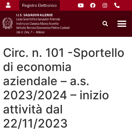
Registro Elettronico
I.I.S.
SALVADOR ALLENDE
Liceo Scientifico Salvador Allende
STUDENTI
MINIST
UFFICIO SC
UFFICIO SCOLASTICO TER
CHIAMA 
Indirizzo Classico Marco Aurelio
Istituto Tecnico Economico Pietro Custodi
Via U. Dini, 7 – Milano
Circ. n. 101 -Sportello
di economia
aziendale – a.s.
2023/2024 – inizio
attività dal
22/11/2023