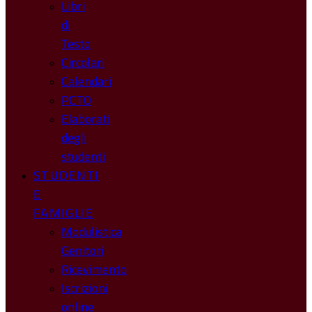
Libri
di
Testo
Circolari
Calendari
PCTO
Elaborati
degli
studenti
STUDENTI
E
FAMIGLIE
Modulistica
Genitori
Ricevimento
Iscrizioni
online