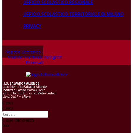
UFFICIO SCOLASTICO REGIONALE
UFFICIO SCOLASTICO TERRITORIALE DI MILANO
PRIVACY
Registro Elettronico
Youtube
Facebook
Instagram
Phone-alt
I.I.S.
SALVADOR ALLENDE
Liceo Scientifico Salvador Allende
Indirizzo Classico Marco Aurelio
Istituto Tecnico Economico Pietro Custodi
Via U. Dini, 7 – Milano
Cerca
Cerca
Close this search
box.