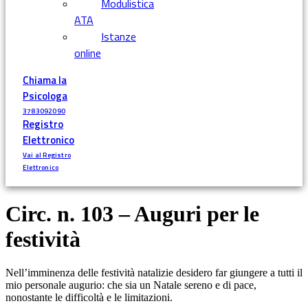
Modulistica
ATA
Istanze
online
Chiama la
Psicologa
3783092090
Registro
Elettronico
Vai al Registro
Elettronico
Circ. n. 103 – Auguri per le
festività
Nell’imminenza delle festività natalizie desidero far giungere a tutti il
mio personale augurio: che sia un Natale sereno e di pace,
nonostante le difficoltà e le limitazioni.