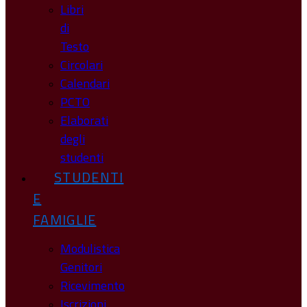
Libri
di
Testo
Circolari
Calendari
PCTO
Elaborati
degli
studenti
STUDENTI
E
FAMIGLIE
Modulistica
Genitori
Ricevimento
Iscrizioni