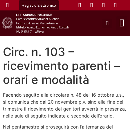
Registro Elettronico
I.I.S.
SALVADOR ALLENDE
Liceo Scientifico Salvador Allende
STUDE
MINI
UFFICIO
UFFICIO SCOLAS
CHIAM
Indirizzo Classico Marco Aurelio
Istituto Tecnico Economico Pietro Custodi
Via U. Dini, 7 – Milano
Circ. n. 103 –
ricevimento parenti –
orari e modalità
Facendo seguito alla circolare n. 48 del 16 ottobre u.s.,
si comunica che dal 20 novembre p.v. sino alla fine del
trimestre il ricevimento dei genitori avverrà in presenza,
nelle aule di seguito indicate a seconda dell’orario.
Nel pentamestre si proseguirà con l’alternanza del