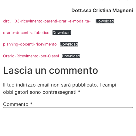
Dott.ssa Cristina Magnoni
circ.-103-ricevimento-parenti-orari-e-modalita-1
Download
orario-docenti-alfabetico
Download
planning-docenti-ricevimento
Download
Orario-Ricevimento-per-Classi
Download
Lascia un commento
Il tuo indirizzo email non sarà pubblicato.
I campi
obbligatori sono contrassegnati
*
Commento
*