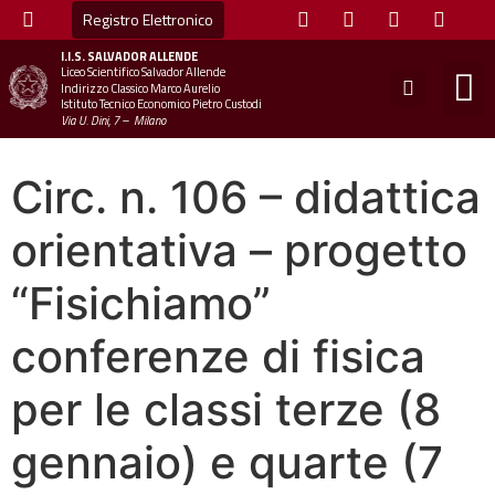
Registro Elettronico
I.I.S.
SALVADOR ALLENDE
Liceo Scientifico Salvador Allende
STUDE
MINI
UFFICIO
UFFICIO SCOLAS
CHIAM
Indirizzo Classico Marco Aurelio
Istituto Tecnico Economico Pietro Custodi
Via U. Dini, 7 – Milano
Circ. n. 106 – didattica
orientativa – progetto
“Fisichiamo”
conferenze di fisica
per le classi terze (8
gennaio) e quarte (7