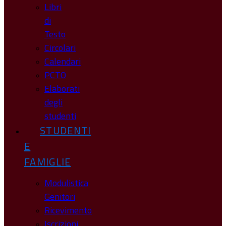
Libri
di
Testo
Circolari
Calendari
PCTO
Elaborati
degli
studenti
STUDENTI
E
FAMIGLIE
Modulistica
Genitori
Ricevimento
Iscrizioni