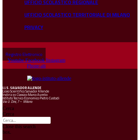
UFFICIO SCOLASTICO REGIONALE
UFFICIO SCOLASTICO TERRITORIALE DI MILANO
PRIVACY
Registro Elettronico
Youtube
Facebook
Instagram
Phone-alt
I.I.S.
SALVADOR ALLENDE
Liceo Scientifico Salvador Allende
Indirizzo Classico Marco Aurelio
Istituto Tecnico Economico Pietro Custodi
Via U. Dini, 7 – Milano
Cerca
Cerca
Close this search
box.