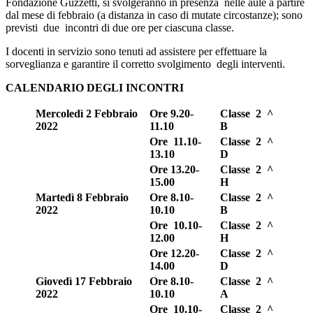
Fondazione Guzzetti, si svolgeranno in presenza nelle aule a partire
dal mese di febbraio (a distanza in caso di mutate circostanze); sono
previsti due incontri di due ore per ciascuna classe.
I docenti in servizio sono tenuti ad assistere per effettuare la
sorveglianza e garantire il corretto svolgimento degli interventi.
CALENDARIO DEGLI INCONTRI
Mercoledì 2 Febbraio
Ore 9.20-
Classe 2 ^
2022
11.10
B
Ore 11.10-
Classe 2 ^
13.10
D
Ore 13.20-
Classe 2 ^
15.00
H
Martedì 8 Febbraio
Ore 8.10-
Classe 2 ^
2022
10.10
B
Ore 10.10-
Classe 2 ^
12.00
H
Ore 12.20-
Classe 2 ^
14.00
D
Giovedì 17 Febbraio
Ore 8.10-
Classe 2 ^
2022
10.10
A
Ore 10.10-
Classe 2 ^