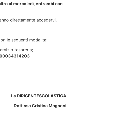
’altro al mercoledì, entrambi con
tranno direttamente accedervi.
con le seguenti modalità:
rvizio tesoreria;
000034314203
La DIRIGENTE
SCOLASTICA
Dott.ssa Cristina Magnoni