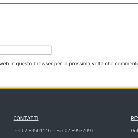
o web in questo browser per la prossima volta che comment
CONTATTI
RE
Tel. 02 89501116 – Fax 02 89532097
Dot