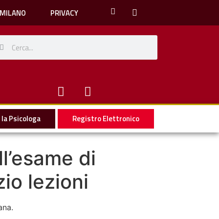
 MILANO
PRIVACY
la Psicologa
Registro Elettronico
ll’esame di
io lezioni
ana.