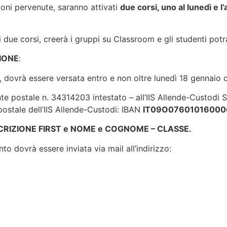
zioni pervenute, saranno attivati
due corsi, uno al lunedì e l
i due corsi, creerà i gruppi su Classroom e gli studenti po
IONE
:
€, dovrà essere versata entro e non oltre lunedì 18 gennaio 
e postale n. 34314203 intestato – all’IIS Allende-Custodi Se
postale dell’IIS Allende-Custodi: IBAN
IT09O0760101600
CRIZIONE FIRST e NOME e COGNOME – CLASSE.
o dovrà essere inviata via mail all’indirizzo: