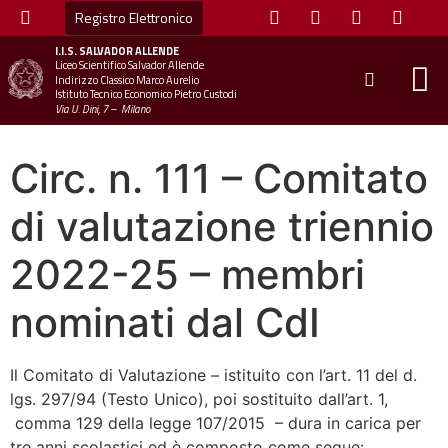
Registro Elettronico
I.I.S.
SALVADOR ALLENDE
Liceo Scientifico Salvador Allende
STUDE
MINI
UFFICIO
UFFICIO SCOLAS
CHIAM
Indirizzo Classico Marco Aurelio
Istituto Tecnico Economico Pietro Custodi
Via U. Dini, 7 – Milano
Circ. n. 111 – Comitato
di valutazione triennio
2022-25 – membri
nominati dal CdI
Il Comitato di Valutazione – istituito con l’art. 11 del d.
lgs. 297/94 (Testo Unico), poi sostituito dall’art. 1,
comma 129 della legge 107/2015 – dura in carica per
tre anni scolastici ed è composto come segue: