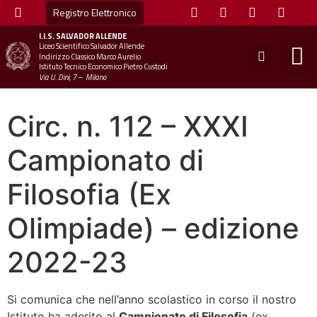
Registro Elettronico
I.I.S.
SALVADOR ALLENDE
Liceo Scientifico Salvador Allende
STUDE
MINI
UFFICIO
UFFICIO SCOLAS
CHIAM
Indirizzo Classico Marco Aurelio
Istituto Tecnico Economico Pietro Custodi
Via U. Dini, 7 – Milano
Circ. n. 112 – XXXI
Campionato di
Filosofia (Ex
Olimpiade) – edizione
2022-23
Si comunica che nell’anno scolastico in corso il nostro
Istituto ha aderito al
Campionato di Filosofia
(ex