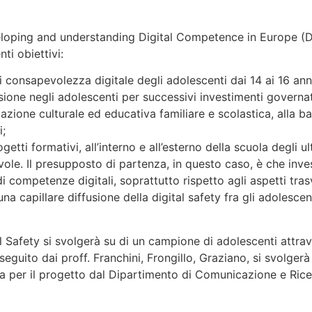
loping and understanding Digital Competence in Europe (D
ti obiettivi:
o di consapevolezza digitale degli adolescenti dai 14 ai 16 an
sione negli adolescenti per successivi investimenti governativ
azione culturale ed educativa familiare e scolastica, alla ba
i;
ogetti formativi, all’interno e all’esterno della scuola degli ul
le. Il presupposto di partenza, in questo caso, è che invest
 competenze digitali, soprattutto rispetto agli aspetti tras
na capillare diffusione della digital safety fra gli adolescent
tal Safety si svolgerà su di un campione di adolescenti attrav
 seguito dai proff. Franchini, Frongillo, Graziano, si svolgerà
 per il progetto dal Dipartimento di Comunicazione e Ricer