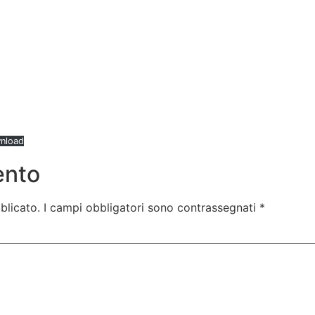
nload
ento
blicato.
I campi obbligatori sono contrassegnati
*