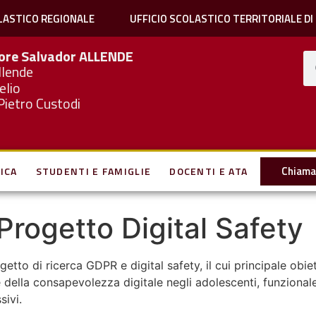
LASTICO REGIONALE
UFFICIO SCOLASTICO TERRITORIALE DI
iore Salvador
ALLENDE
llende
elio
Pietro Custodi
Chiama 
ICA
STUDENTI E FAMIGLIE
DOCENTI E ATA
 Progetto Digital Safety
etto di ricerca GDPR e digital safety, il cui principale obiett
nale della consapevolezza digitale negli adolescenti, funzi
sivi.