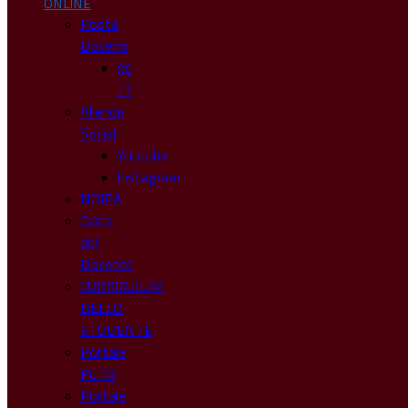
ONLINE
Posta
Docenti
@
.IT
Allende
Social
Youtube
Instagram
NOIPA
Carta
del
Docente
CURRICULUM
DELLO
STUDENTE
Portale
PCTO
Portale