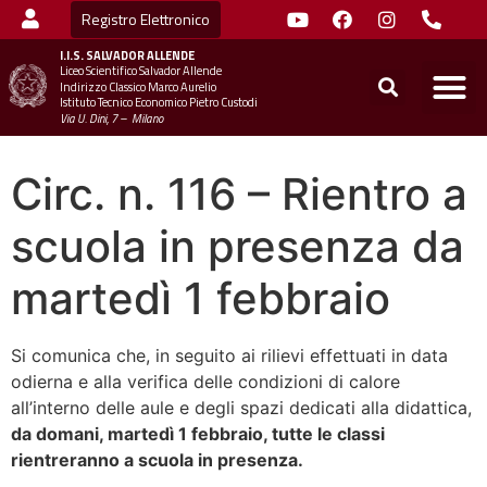
Registro Elettronico
I.I.S.
SALVADOR ALLENDE
Liceo Scientifico Salvador Allende
STUDENTI
MINIST
UFFICIO SC
UFFICIO SCOLASTICO TER
CHIAMA 
Indirizzo Classico Marco Aurelio
Istituto Tecnico Economico Pietro Custodi
Via U. Dini, 7 – Milano
Circ. n. 116 – Rientro a
scuola in presenza da
martedì 1 febbraio
Si comunica che, in seguito ai rilievi effettuati in data
odierna e alla verifica delle condizioni di calore
all’interno delle aule e degli spazi dedicati alla didattica,
da domani, martedì 1 febbraio, tutte le classi
rientreranno a scuola in presenza.