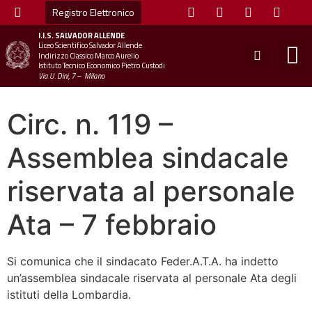
Registro Elettronico
I.I.S.
SALVADOR ALLENDE
Liceo Scientifico Salvador Allende
STUDE
MINI
UFFICIO
UFFICIO SCOLAS
CHIAM
Indirizzo Classico Marco Aurelio
Istituto Tecnico Economico Pietro Custodi
Via U. Dini, 7 – Milano
Circ. n. 119 –
Assemblea sindacale
riservata al personale
Ata – 7 febbraio
Si comunica che il sindacato Feder.A.T.A. ha indetto
un’assemblea sindacale riservata al personale Ata degli
istituti della Lombardia.