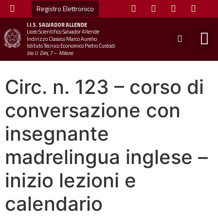
Registro Elettronico
I.I.S.
SALVADOR ALLENDE
Liceo Scientifico Salvador Allende
STUDE
MINI
UFFICIO
UFFICIO SCOLAS
CHIAM
Indirizzo Classico Marco Aurelio
Istituto Tecnico Economico Pietro Custodi
Via U. Dini, 7 – Milano
Circ. n. 123 – corso di
conversazione con
insegnante
madrelingua inglese –
inizio lezioni e
calendario