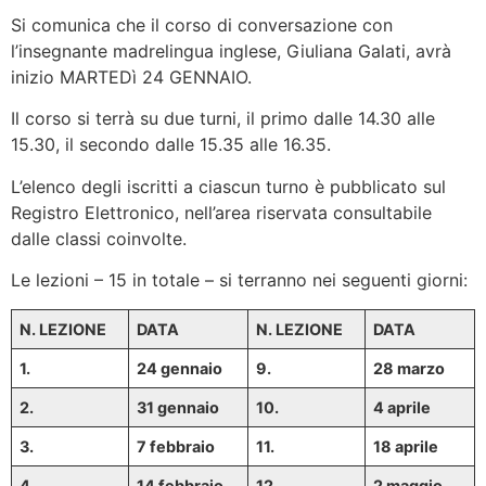
Si comunica che il corso di conversazione con
l’insegnante madrelingua inglese, Giuliana Galati, avrà
inizio MARTEDì 24 GENNAIO.
Il corso si terrà su due turni, il primo dalle 14.30 alle
15.30, il secondo dalle 15.35 alle 16.35.
L’elenco degli iscritti a ciascun turno è pubblicato sul
Registro Elettronico, nell’area riservata consultabile
dalle classi coinvolte.
Le lezioni – 15 in totale – si terranno nei seguenti giorni:
N. LEZIONE
DATA
N. LEZIONE
DATA
1.
24 gennaio
9.
28 marzo
2.
31 gennaio
10.
4 aprile
3.
7 febbraio
11.
18 aprile
4.
14 febbraio
12.
2 maggio